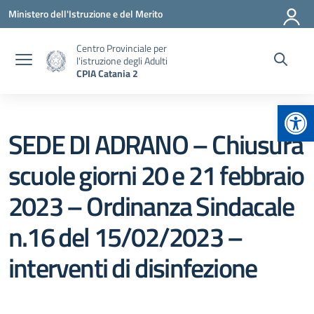
Vai ai contenuti
Vai al menu di navigazione
Vai al footer
Ministero dell'Istruzione e del Merito
Centro Provinciale per
l'istruzione degli Adulti
CPIA Catania 2
Apr
SEDE DI ADRANO – Chiusura
scuole giorni 20 e 21 febbraio
2023 – Ordinanza Sindacale
n.16 del 15/02/2023 –
interventi di disinfezione