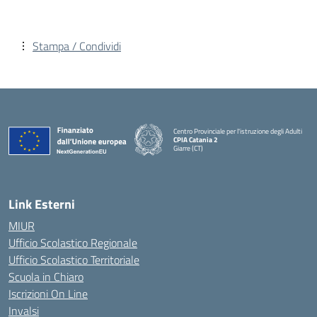
Stampa / Condividi
Centro Provinciale per l'istruzione degli Adulti
CPIA Catania 2
Giarre (CT)
— Visita la pagina iniziale della scuola
Link Esterni
MIUR
Ufficio Scolastico Regionale
Ufficio Scolastico Territoriale
Scuola in Chiaro
Iscrizioni On Line
Invalsi