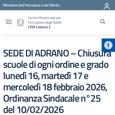
Vai ai contenuti
Vai al menu di navigazione
Vai al footer
Ministero dell'Istruzione e del Merito
Centro Provinciale per
l'istruzione degli Adulti
CPIA Catania 2
Apr
SEDE DI ADRANO – Chiusura
scuole di ogni ordine e grado
lunedì 16, martedì 17 e
mercoledì 18 febbraio 2026,
Ordinanza Sindacale n°25
del 10/02/2026