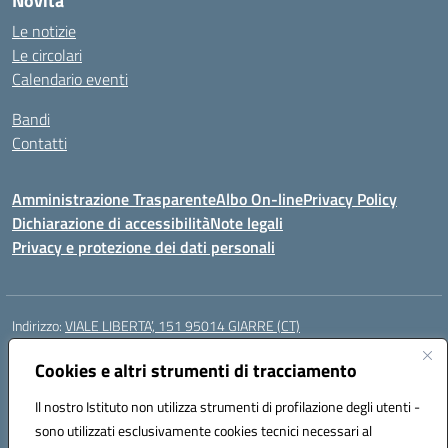
Novità
Le notizie
Le circolari
Calendario eventi
Bandi
Contatti
Amministrazione Trasparente
Albo On-line
Privacy Policy
Dichiarazione di accessibilità
Note legali
Privacy e protezione dei dati personali
Indirizzo:
VIALE LIBERTA’, 151 95014 GIARRE (CT)
Centralino:
0955864506
Email:
ctmm151004@istruzione.it
Posta elettronica certificata (PEC):
Cookies e altri strumenti di tracciamento
ctmm151004@pec.istruzione.it
Codice fiscale: 92032760875
Il nostro Istituto non utilizza strumenti di profilazione degli utenti -
Codice meccanografico:
CTMM151004
sono utilizzati esclusivamente cookies tecnici necessari al
Codice Indice delle Pubbliche Amministrazioni (IPA): cpiacd