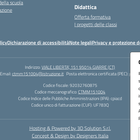
della scuola
Didattica
azione
Offerta formativa
I progetti delle classi
licy
Dichiarazione di accessibilità
Note legali
Privacy e protezione d
Indirizzo:
VIALE LIBERTA’, 151 95014 GIARRE (CT)
Email:
ctmm151004@istruzione.it
Posta elettronica certificata (PEC):
ctmm1
Codice fiscale: 92032760875
Codice meccanografico:
CTMM151004
Codice Indice delle Pubbliche Amministrazioni (IPA): cpiacd
Codice unico di fatturazione (CUF): UF783Q
Hosting & Powered by 3D Solution S.r.l.
Concept & Design by Designers Italia