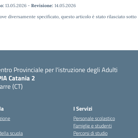
o:
13.05.2026
-
Revisione:
14.05.2026
ove diversamente specificato, questo articolo è stato rilasciato sott
ntro Provinciale per l'istruzione degli Adulti
PIA Catania 2
arre (CT)
Visita la pagina iniziale della scuola
la
I Servizi
zione
Personale scolastico
Famiglie e studenti
della scuola
Percorsi di studio