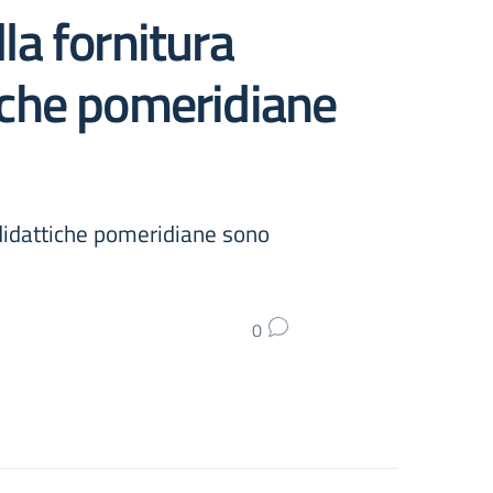
lla fornitura
tiche pomeridiane
 didattiche pomeridiane sono
0