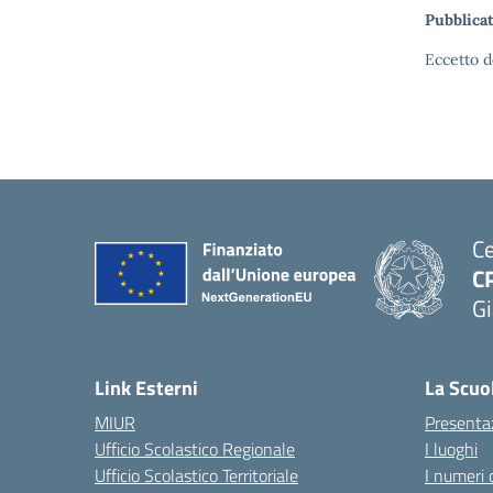
Pubblicat
Eccetto d
Ce
C
Gi
— 
Link Esterni
La Scuo
MIUR
Presenta
Ufficio Scolastico Regionale
I luoghi
Ufficio Scolastico Territoriale
I numeri 