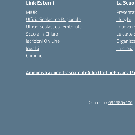
Link Esterni
La Scuo
MIUR
Presenta
Ufficio Scolastico Regionale
I luoghi
Ufficio Scolastico Territoriale
I numeri 
Scuola in Chiaro
Le carte 
Iscrizioni On Line
Organizz
Invalsi
La storia
Comune
Amministrazione Trasparente
Albo On-line
Privacy Po
Centralino:
0955864506