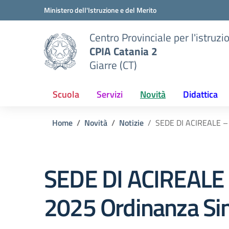
Vai ai contenuti
Vai al menu di navigazione
Vai al footer
Ministero dell'Istruzione e del Merito
Centro Provinciale per l'istruzi
CPIA Catania 2
Giarre (CT)
Scuola
Servizi
Novità
Didattica
Home
Novità
Notizie
SEDE DI ACIREALE – 
SEDE DI ACIREALE –
2025 Ordinanza Sin