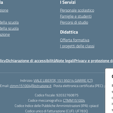
la
I Servizi
zione
Personale scolastico
Famiglie e studenti
della scuola
Percorsi di studio
della scuola
Didattica
azione
Offerta formativa
I progetti delle classi
licy
Dichiarazione di accessibilità
Note legali
Privacy e protezione d
Indirizzo:
VIALE LIBERTA’, 151 95014 GIARRE (CT)
Email:
ctmm151004@istruzione.it
Posta elettronica certificata (PEC):
ctmm1
Codice fiscale: 92032760875
Codice meccanografico:
CTMM151004
Codice Indice delle Pubbliche Amministrazioni (IPA): cpiacd
Codice unico di fatturazione (CUF): UF783Q