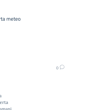
rta meteo
0
a
erta
domani