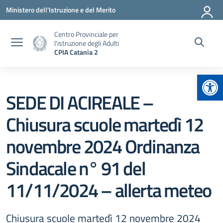
Vai ai contenuti
Vai al menu di navigazione
Vai al footer
Ministero dell'Istruzione e del Merito
Centro Provinciale per
l'istruzione degli Adulti
CPIA Catania 2
Apr
SEDE DI ACIREALE –
Chiusura scuole martedì 12
novembre 2024 Ordinanza
Sindacale n° 91 del
11/11/2024 – allerta meteo
Chiusura scuole martedì 12 novembre 2024