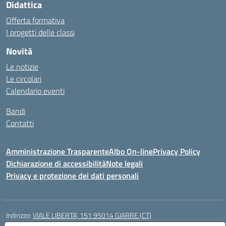
Didattica
Offerta formativa
I progetti delle classi
Novità
Le notizie
Le circolari
Calendario eventi
Bandi
Contatti
Amministrazione Trasparente
Albo On-line
Privacy Policy
Dichiarazione di accessibilità
Note legali
Privacy e protezione dei dati personali
Indirizzo:
VIALE LIBERTA’, 151 95014 GIARRE (CT)
Centralino:
0955864506
Email:
ctmm151004@istruzione.it