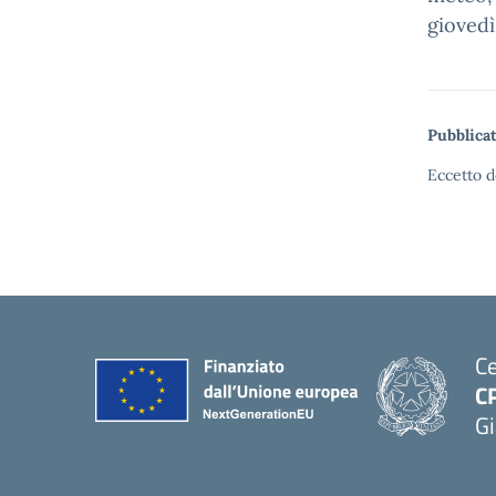
giovedì
Pubblicat
Eccetto d
Ce
C
Gi
— 