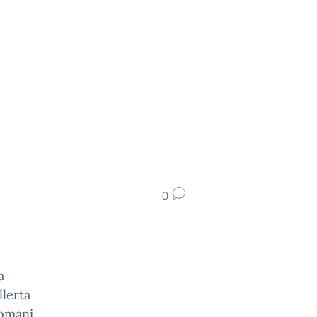
0
a
llerta
domani