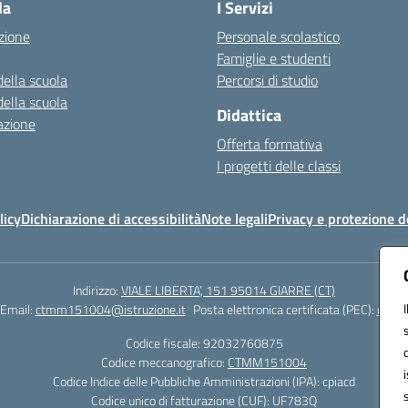
la
I Servizi
zione
Personale scolastico
Famiglie e studenti
della scuola
Percorsi di studio
della scuola
Didattica
azione
Offerta formativa
I progetti delle classi
licy
Dichiarazione di accessibilità
Note legali
Privacy e protezione d
Indirizzo:
VIALE LIBERTA’, 151 95014 GIARRE (CT)
Email:
ctmm151004@istruzione.it
Posta elettronica certificata (PEC):
ctmm1
Codice fiscale: 92032760875
Codice meccanografico:
CTMM151004
Codice Indice delle Pubbliche Amministrazioni (IPA): cpiacd
Codice unico di fatturazione (CUF): UF783Q