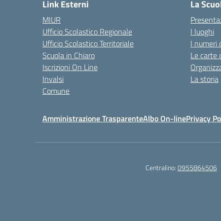
Link Esterni
La Scuo
MIUR
Presenta
Ufficio Scolastico Regionale
I luoghi
Ufficio Scolastico Territoriale
I numeri 
Scuola in Chiaro
Le carte 
Iscrizioni On Line
Organizz
Invalsi
La storia
Comune
Amministrazione Trasparente
Albo On-line
Privacy Po
Centralino:
0955864506