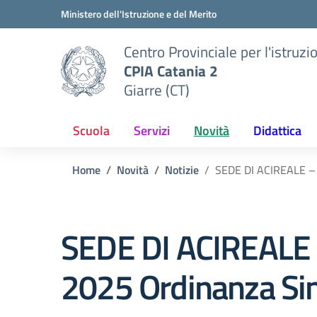
Vai ai contenuti
Vai al menu di navigazione
Vai al footer
Ministero dell'Istruzione e del Merito
Centro Provinciale per l'istruzi
CPIA Catania 2
Giarre (CT)
Scuola
Servizi
Novità
Didattica
Home
Novità
Notizie
SEDE DI ACIREALE – 
SEDE DI ACIREALE 
2025 Ordinanza Si