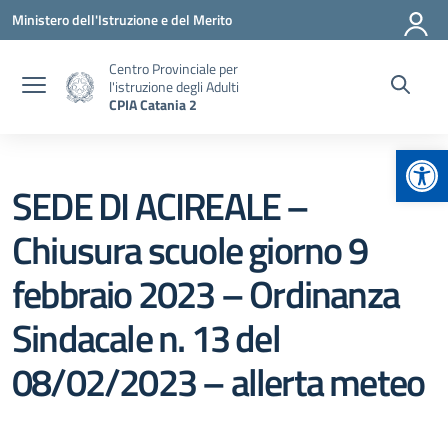
Vai ai contenuti
Vai al menu di navigazione
Vai al footer
Ministero dell'Istruzione e del Merito
Centro Provinciale per
l'istruzione degli Adulti
CPIA Catania 2
Apr
SEDE DI ACIREALE –
Chiusura scuole giorno 9
febbraio 2023 – Ordinanza
Sindacale n. 13 del
08/02/2023 – allerta meteo