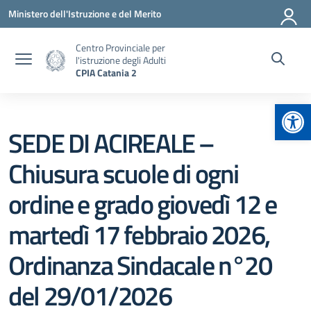
Vai ai contenuti
Vai al menu di navigazione
Vai al footer
Ministero dell'Istruzione e del Merito
Centro Provinciale per
l'istruzione degli Adulti
CPIA Catania 2
Apr
SEDE DI ACIREALE –
Chiusura scuole di ogni
ordine e grado giovedì 12 e
martedì 17 febbraio 2026,
Ordinanza Sindacale n°20
del 29/01/2026