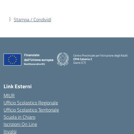
Stampa / Condividi
Centro Provinciale per l'istruzione degli Adulti
CPIA Catania 2
Giarre (CT)
— Visita la pagina iniziale della scuola
Link Esterni
MIUR
Ufficio Scolastico Regionale
Ufficio Scolastico Territoriale
Scuola in Chiaro
Iscrizioni On Line
Invalsi