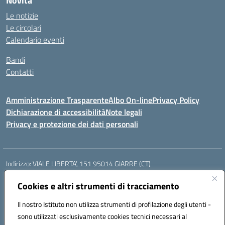
Novità
Le notizie
Le circolari
Calendario eventi
Bandi
Contatti
Amministrazione Trasparente
Albo On-line
Privacy Policy
Dichiarazione di accessibilità
Note legali
Privacy e protezione dei dati personali
Indirizzo:
VIALE LIBERTA’, 151 95014 GIARRE (CT)
Centralino:
0955864506
Email:
ctmm151004@istruzione.it
Posta elettronica certificata (PEC):
Cookies e altri strumenti di tracciamento
ctmm151004@pec.istruzione.it
Codice fiscale: 92032760875
Il nostro Istituto non utilizza strumenti di profilazione degli utenti -
Codice meccanografico:
CTMM151004
sono utilizzati esclusivamente cookies tecnici necessari al
Codice Indice delle Pubbliche Amministrazioni (IPA): cpiacd