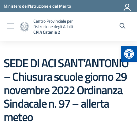
Vai ai contenuti
Vai al menu di navigazione
Vai al footer
Ministero dell'Istruzione e del Merito
Centro Provinciale per
l'istruzione degli Adulti
CPIA Catania 2
Apr
SEDE DI ACI SANT’ANTONIO
– Chiusura scuole giorno 29
novembre 2022 Ordinanza
Sindacale n. 97 – allerta
meteo