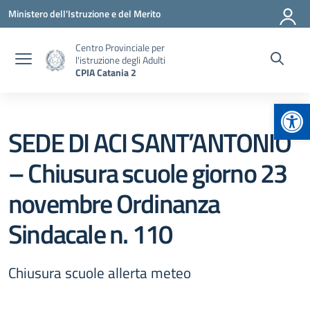
Vai ai contenuti
Vai al menu di navigazione
Vai al footer
Ministero dell'Istruzione e del Merito
Centro Provinciale per
l'istruzione degli Adulti
CPIA Catania 2
Apr
SEDE DI ACI SANT’ANTONIO
– Chiusura scuole giorno 23
novembre Ordinanza
Sindacale n. 110
Chiusura scuole allerta meteo