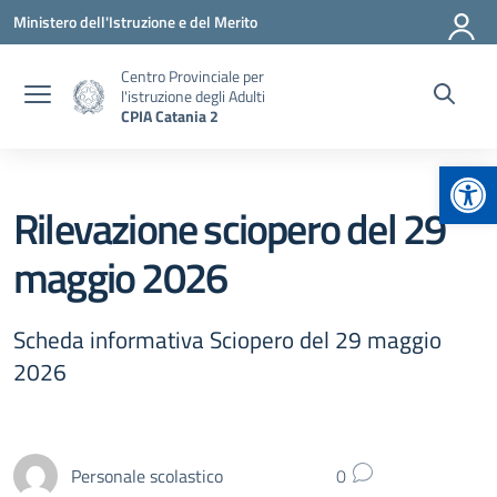
Vai ai contenuti
Vai al menu di navigazione
Vai al footer
Ministero dell'Istruzione e del Merito
Centro Provinciale per
l'istruzione degli Adulti
CPIA Catania 2
Apr
Rilevazione sciopero del 29
maggio 2026
Scheda informativa Sciopero del 29 maggio
2026
Personale scolastico
0