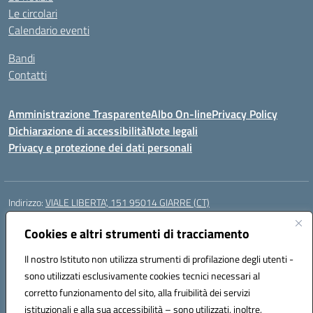
Le circolari
Calendario eventi
Bandi
Contatti
Amministrazione Trasparente
Albo On-line
Privacy Policy
Dichiarazione di accessibilità
Note legali
Privacy e protezione dei dati personali
Indirizzo:
VIALE LIBERTA’, 151 95014 GIARRE (CT)
Centralino:
0955864506
Email:
ctmm151004@istruzione.it
Posta elettronica certificata (PEC):
Cookies e altri strumenti di tracciamento
ctmm151004@pec.istruzione.it
Codice fiscale: 92032760875
Il nostro Istituto non utilizza strumenti di profilazione degli utenti -
Codice meccanografico:
CTMM151004
sono utilizzati esclusivamente cookies tecnici necessari al
Codice Indice delle Pubbliche Amministrazioni (IPA): cpiacd
corretto funzionamento del sito, alla fruibilità dei servizi
Codice unico di fatturazione (CUF): UF783Q
istituzionali e alla sua accessibilità – sono utilizzati, inoltre,