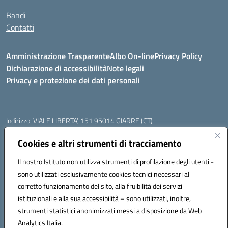
Bandi
Contatti
Amministrazione Trasparente
Albo On-line
Privacy Policy
Dichiarazione di accessibilità
Note legali
Privacy e protezione dei dati personali
Indirizzo:
VIALE LIBERTA’, 151 95014 GIARRE (CT)
Centralino:
0955864506
Email:
ctmm151004@istruzione.it
Posta elettronica certificata (PEC):
Cookies e altri strumenti di tracciamento
ctmm151004@pec.istruzione.it
Codice fiscale: 92032760875
Il nostro Istituto non utilizza strumenti di profilazione degli utenti -
Codice meccanografico:
CTMM151004
sono utilizzati esclusivamente cookies tecnici necessari al
Codice Indice delle Pubbliche Amministrazioni (IPA): cpiacd
corretto funzionamento del sito, alla fruibilità dei servizi
Codice unico di fatturazione (CUF): UF783Q
istituzionali e alla sua accessibilità – sono utilizzati, inoltre,
strumenti statistici anonimizzati messi a disposizione da Web
Analytics Italia.