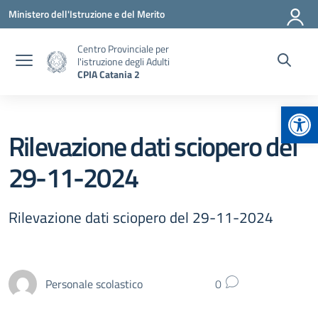
Vai ai contenuti
Vai al menu di navigazione
Vai al footer
Ministero dell'Istruzione e del Merito
Centro Provinciale per
l'istruzione degli Adulti
CPIA Catania 2
Apr
Rilevazione dati sciopero del
29-11-2024
Rilevazione dati sciopero del 29-11-2024
Personale scolastico
0