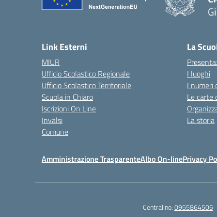
Gi
— 
Link Esterni
La Scuo
MIUR
Presenta
Ufficio Scolastico Regionale
I luoghi
Ufficio Scolastico Territoriale
I numeri 
Scuola in Chiaro
Le carte 
Iscrizioni On Line
Organizz
Invalsi
La storia
Comune
Amministrazione Trasparente
Albo On-line
Privacy Po
Centralino:
0955864506