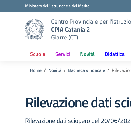
Vai ai contenuti
Vai al menu di navigazione
Vai al footer
Ministero dell'Istruzione e del Merito
Centro Provinciale per l'istruzi
CPIA Catania 2
Giarre (CT)
Scuola
Servizi
Novità
Didattica
Home
Novità
Bacheca sindacale
Rilevazio
Rilevazione dati s
Rilevazione dati sciopero del 20/06/20