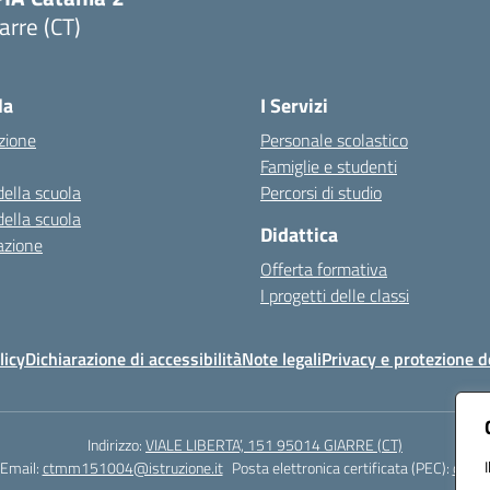
arre (CT)
Visita la pagina iniziale della scuola
la
I Servizi
zione
Personale scolastico
Famiglie e studenti
della scuola
Percorsi di studio
della scuola
Didattica
azione
Offerta formativa
I progetti delle classi
licy
Dichiarazione di accessibilità
Note legali
Privacy e protezione d
Indirizzo:
VIALE LIBERTA’, 151 95014 GIARRE (CT)
Email:
ctmm151004@istruzione.it
Posta elettronica certificata (PEC):
ctmm1