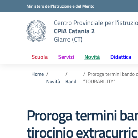
Vai ai contenuti
Vai al menu di navigazione
Vai al footer
Ministero dell'Istruzione e del Merito
Centro Provinciale per l'istruzi
CPIA Catania 2
Giarre (CT)
Scuola
Servizi
Novità
Didattica
Home
Proroga termini bando di
Novità
Bandi
“TOURABILITY”
Proroga termini ban
tirocinio extracurri