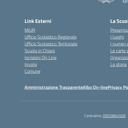
Gi
— 
Link Esterni
La Scuo
MIUR
Presenta
Ufficio Scolastico Regionale
I luoghi
Ufficio Scolastico Territoriale
I numeri 
Scuola in Chiaro
Le carte 
Iscrizioni On Line
Organizz
Invalsi
La storia
Comune
Amministrazione Trasparente
Albo On-line
Privacy Po
Centralino:
0955864506