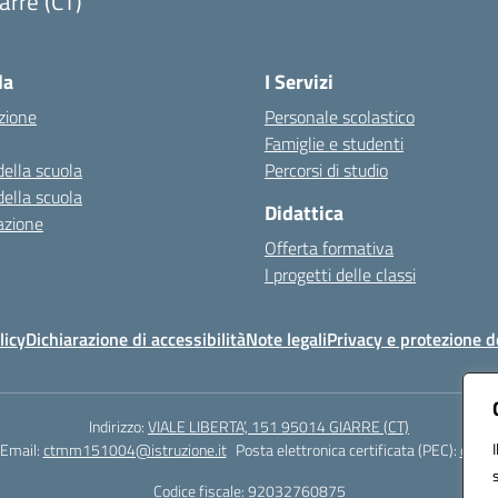
arre (CT)
Visita la pagina iniziale della scuola
la
I Servizi
zione
Personale scolastico
Famiglie e studenti
della scuola
Percorsi di studio
della scuola
Didattica
azione
Offerta formativa
I progetti delle classi
licy
Dichiarazione di accessibilità
Note legali
Privacy e protezione d
Indirizzo:
VIALE LIBERTA’, 151 95014 GIARRE (CT)
Email:
ctmm151004@istruzione.it
Posta elettronica certificata (PEC):
ctmm1
Codice fiscale: 92032760875