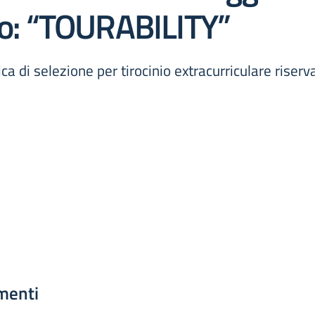
tto: “TOURABILITY”
a di selezione per tirocinio extracurriculare riserv
menti