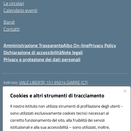
Le circolari
Calendario eventi
Bandi
Contatti
Amministrazione Trasparente
Albo On-line
Privacy Policy
Dichiarazione di accessibilità
Note legali
Privacy e protezione dei dati personali
Indirizzo:
VIALE LIBERTA’, 151 95014 GIARRE (CT)
Centralino:
0955864506
Email:
ctmm151004@istruzione.it
Posta elettronica certificata (PEC):
Cookies e altri strumenti di tracciamento
ctmm151004@pec.istruzione.it
Codice fiscale: 92032760875
Il nostro Istituto non utilizza strumenti di profilazione degli utenti -
Codice meccanografico:
CTMM151004
sono utilizzati esclusivamente cookies tecnici necessari al
Codice Indice delle Pubbliche Amministrazioni (IPA): cpiacd
corretto funzionamento del sito, alla fruibilità dei servizi
Codice unico di fatturazione (CUF): UF783Q
istituzionali e alla sua accessibilità – sono utilizzati, inoltre,