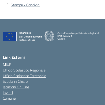
Stampa / Condividi
Centro Provinciale per l'istruzione degli Adulti
CPIA Catania 2
Giarre (CT)
— Visita la pagina iniziale della scuola
Link Esterni
MIUR
Ufficio Scolastico Regionale
Ufficio Scolastico Territoriale
Scuola in Chiaro
Iscrizioni On Line
Invalsi
Comune