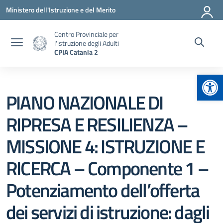
Vai ai contenuti
Vai al menu di navigazione
Vai al footer
Ministero dell'Istruzione e del Merito
Centro Provinciale per
l'istruzione degli Adulti
CPIA Catania 2
Apr
PIANO NAZIONALE DI
RIPRESA E RESILIENZA –
MISSIONE 4: ISTRUZIONE E
RICERCA – Componente 1 –
Potenziamento dell’offerta
dei servizi di istruzione: dagli