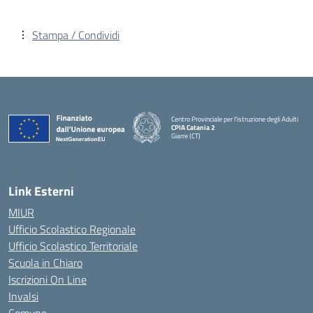
Stampa / Condividi
Centro Provinciale per l'istruzione degli Adulti
CPIA Catania 2
Giarre (CT)
— Visita la pagina iniziale della scuola
Link Esterni
MIUR
Ufficio Scolastico Regionale
Ufficio Scolastico Territoriale
Scuola in Chiaro
Iscrizioni On Line
Invalsi