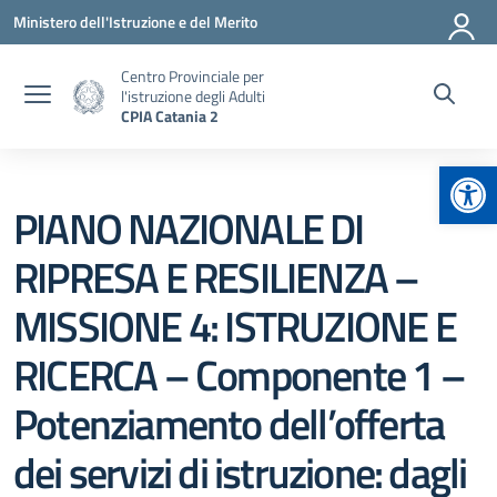
Vai ai contenuti
Vai al menu di navigazione
Vai al footer
Ministero dell'Istruzione e del Merito
Centro Provinciale per
l'istruzione degli Adulti
CPIA Catania 2
Apr
PIANO NAZIONALE DI
RIPRESA E RESILIENZA –
MISSIONE 4: ISTRUZIONE E
RICERCA – Componente 1 –
Potenziamento dell’offerta
dei servizi di istruzione: dagli