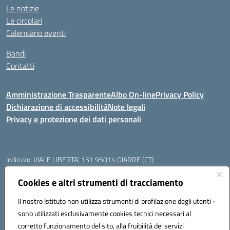
Le notizie
Le circolari
Calendario eventi
Bandi
Contatti
Amministrazione Trasparente
Albo On-line
Privacy Policy
Dichiarazione di accessibilità
Note legali
Privacy e protezione dei dati personali
Indirizzo:
VIALE LIBERTA’, 151 95014 GIARRE (CT)
Centralino:
0955864506
Email:
ctmm151004@istruzione.it
Posta elettronica certificata (PEC):
Cookies e altri strumenti di tracciamento
ctmm151004@pec.istruzione.it
Codice fiscale: 92032760875
Il nostro Istituto non utilizza strumenti di profilazione degli utenti -
Codice meccanografico:
CTMM151004
sono utilizzati esclusivamente cookies tecnici necessari al
Codice Indice delle Pubbliche Amministrazioni (IPA): cpiacd
corretto funzionamento del sito, alla fruibilità dei servizi