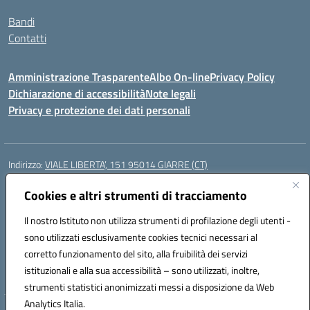
Bandi
Contatti
Amministrazione Trasparente
Albo On-line
Privacy Policy
Dichiarazione di accessibilità
Note legali
Privacy e protezione dei dati personali
Indirizzo:
VIALE LIBERTA’, 151 95014 GIARRE (CT)
Centralino:
0955864506
Email:
ctmm151004@istruzione.it
Posta elettronica certificata (PEC):
Cookies e altri strumenti di tracciamento
ctmm151004@pec.istruzione.it
Codice fiscale: 92032760875
Il nostro Istituto non utilizza strumenti di profilazione degli utenti -
Codice meccanografico:
CTMM151004
sono utilizzati esclusivamente cookies tecnici necessari al
Codice Indice delle Pubbliche Amministrazioni (IPA): cpiacd
corretto funzionamento del sito, alla fruibilità dei servizi
Codice unico di fatturazione (CUF): UF783Q
istituzionali e alla sua accessibilità – sono utilizzati, inoltre,
strumenti statistici anonimizzati messi a disposizione da Web
Analytics Italia.