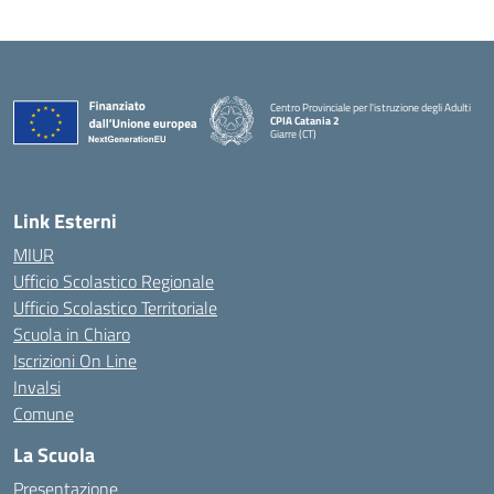
Centro Provinciale per l'istruzione degli Adulti
CPIA Catania 2
Giarre (CT)
— Visita la pagina iniziale della scuola
Link Esterni
MIUR
Ufficio Scolastico Regionale
Ufficio Scolastico Territoriale
Scuola in Chiaro
Iscrizioni On Line
Invalsi
Comune
La Scuola
Presentazione