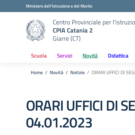
Vai ai contenuti
Vai al menu di navigazione
Vai al footer
Ministero dell'Istruzione e del Merito
Centro Provinciale per l'istruzi
CPIA Catania 2
Giarre (CT)
Scuola
Servizi
Novità
Didattica
Home
Novità
Notizie
ORARI UFFICI DI SEG
ORARI UFFICI DI S
04.01.2023