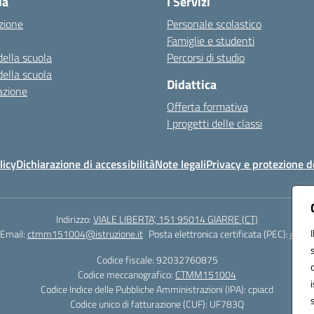
la
I Servizi
zione
Personale scolastico
Famiglie e studenti
della scuola
Percorsi di studio
della scuola
Didattica
azione
Offerta formativa
I progetti delle classi
licy
Dichiarazione di accessibilità
Note legali
Privacy e protezione d
Indirizzo:
VIALE LIBERTA’, 151 95014 GIARRE (CT)
Email:
ctmm151004@istruzione.it
Posta elettronica certificata (PEC):
ctmm1
Codice fiscale: 92032760875
Codice meccanografico:
CTMM151004
Codice Indice delle Pubbliche Amministrazioni (IPA): cpiacd
Codice unico di fatturazione (CUF): UF783Q