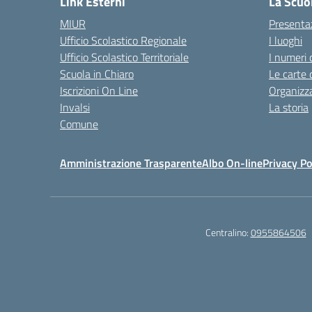
Link Esterni
La Scuo
MIUR
Presenta
Ufficio Scolastico Regionale
I luoghi
Ufficio Scolastico Territoriale
I numeri 
Scuola in Chiaro
Le carte 
Iscrizioni On Line
Organizz
Invalsi
La storia
Comune
Amministrazione Trasparente
Albo On-line
Privacy Po
Centralino:
0955864506