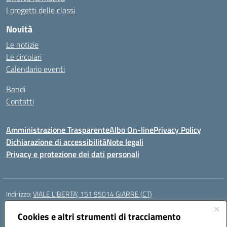
I progetti delle classi
Novità
Le notizie
Le circolari
Calendario eventi
Bandi
Contatti
Amministrazione Trasparente
Albo On-line
Privacy Policy
Dichiarazione di accessibilità
Note legali
Privacy e protezione dei dati personali
Indirizzo:
VIALE LIBERTA’, 151 95014 GIARRE (CT)
Centralino:
0955864506
Email:
ctmm151004@istruzione.it
Posta elettronica certificata (PEC):
Cookies e altri strumenti di tracciamento
ctmm151004@pec.istruzione.it