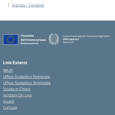
Stampa / Condividi
Centro Provinciale per l'istruzione degli Adulti
CPIA Catania 2
Giarre (CT)
— Visita la pagina iniziale della scuola
Link Esterni
MIUR
Ufficio Scolastico Regionale
Ufficio Scolastico Territoriale
Scuola in Chiaro
Iscrizioni On Line
Invalsi
Comune