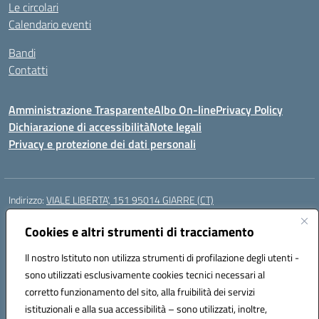
Le circolari
Calendario eventi
Bandi
Contatti
Amministrazione Trasparente
Albo On-line
Privacy Policy
Dichiarazione di accessibilità
Note legali
Privacy e protezione dei dati personali
Indirizzo:
VIALE LIBERTA’, 151 95014 GIARRE (CT)
Centralino:
0955864506
Email:
ctmm151004@istruzione.it
Posta elettronica certificata (PEC):
Cookies e altri strumenti di tracciamento
ctmm151004@pec.istruzione.it
Codice fiscale: 92032760875
Il nostro Istituto non utilizza strumenti di profilazione degli utenti -
Codice meccanografico:
CTMM151004
sono utilizzati esclusivamente cookies tecnici necessari al
Codice Indice delle Pubbliche Amministrazioni (IPA): cpiacd
corretto funzionamento del sito, alla fruibilità dei servizi
Codice unico di fatturazione (CUF): UF783Q
istituzionali e alla sua accessibilità – sono utilizzati, inoltre,