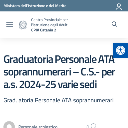
Vai ai contenuti
Vai al menu di navigazione
Vai al footer
Ministero dell'Istruzione e del Merito
Centro Provinciale per
l'istruzione degli Adulti
CPIA Catania 2
Apr
Graduatoria Personale ATA
soprannumerari – C.S.- per
a.s. 2024-25 varie sedi
Graduatoria Personale ATA soprannumerari
Personale scolastico
0