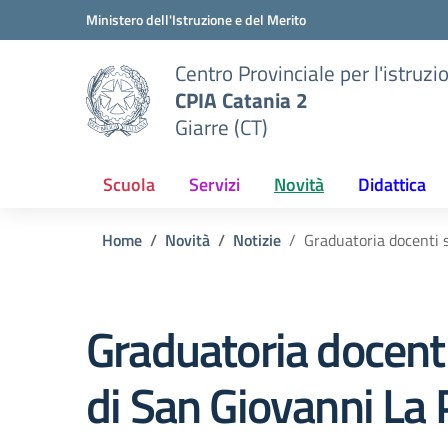
Vai ai contenuti
Vai al menu di navigazione
Vai al footer
Ministero dell'Istruzione e del Merito
Centro Provinciale per l'istruzi
CPIA Catania 2
Giarre (CT)
Scuola
Servizi
Novità
Didattica
Home
Novità
Notizie
Graduatoria docenti 
Graduatoria docent
di San Giovanni La