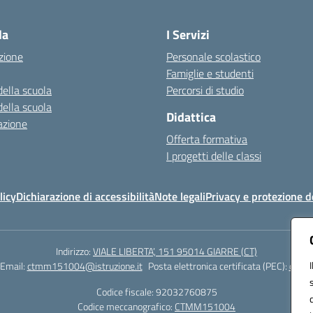
Visita la pagina iniziale della scuola
la
I Servizi
zione
Personale scolastico
Famiglie e studenti
della scuola
Percorsi di studio
della scuola
Didattica
azione
Offerta formativa
I progetti delle classi
licy
Dichiarazione di accessibilità
Note legali
Privacy e protezione d
Indirizzo:
VIALE LIBERTA’, 151 95014 GIARRE (CT)
Email:
ctmm151004@istruzione.it
Posta elettronica certificata (PEC):
ctmm1
Codice fiscale: 92032760875
Codice meccanografico:
CTMM151004