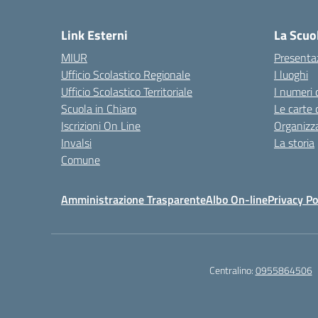
— 
Link Esterni
La Scuo
MIUR
Presenta
Ufficio Scolastico Regionale
I luoghi
Ufficio Scolastico Territoriale
I numeri 
Scuola in Chiaro
Le carte 
Iscrizioni On Line
Organizz
Invalsi
La storia
Comune
Amministrazione Trasparente
Albo On-line
Privacy Po
Centralino:
0955864506