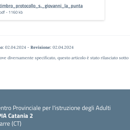
timbro_protocollo_s._giovanni_la_punta
pdf - 1160 kb
o:
02.04.2024
-
Revisione:
02.04.2024
ove diversamente specificato, questo articolo è stato rilasciato sott
ntro Provinciale per l'istruzione degli Adulti
PIA Catania 2
arre (CT)