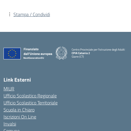
Stampa / Condividi
Centro Provinciale per l'istruzione degli Adulti
CPIA Catania 2
Giarre (CT)
— Visita la pagina iniziale della scuola
Link Esterni
MIUR
Ufficio Scolastico Regionale
Ufficio Scolastico Territoriale
Scuola in Chiaro
Iscrizioni On Line
Invalsi
Comune