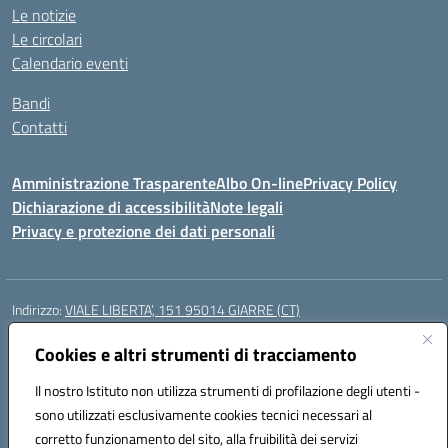
Le notizie
Le circolari
Calendario eventi
Bandi
Contatti
Amministrazione Trasparente
Albo On-line
Privacy Policy
Dichiarazione di accessibilità
Note legali
Privacy e protezione dei dati personali
Indirizzo:
VIALE LIBERTA’, 151 95014 GIARRE (CT)
Centralino:
0955864506
Email:
ctmm151004@istruzione.it
Posta elettronica certificata (PEC):
Cookies e altri strumenti di tracciamento
ctmm151004@pec.istruzione.it
Codice fiscale: 92032760875
Il nostro Istituto non utilizza strumenti di profilazione degli utenti -
Codice meccanografico:
CTMM151004
sono utilizzati esclusivamente cookies tecnici necessari al
Codice Indice delle Pubbliche Amministrazioni (IPA): cpiacd
corretto funzionamento del sito, alla fruibilità dei servizi