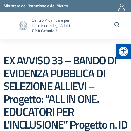
Vai ai contenuti
Vai al menu di navigazione
Vai al footer
Ministero dell'Istruzione e del Merito
Centro Provinciale per
l'istruzione degli Adulti
CPIA Catania 2
Apr
EX AVVISO 33 – BANDO DI
EVIDENZA PUBBLICA DI
SELEZIONE ALLIEVI –
Progetto: “ALL IN ONE.
EDUCATORI PER
L’INCLUSIONE” Progetto n. ID