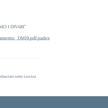
O I DIVARI”
iamento_DM19.pdf.pades
rilasciato sotto Licenza