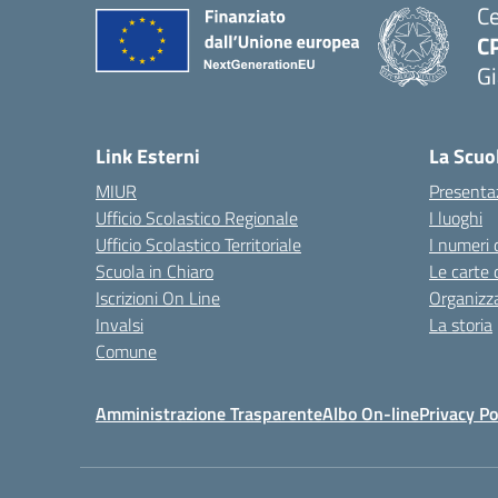
Ce
C
Gi
— 
Link Esterni
La Scuo
MIUR
Presenta
Ufficio Scolastico Regionale
I luoghi
Ufficio Scolastico Territoriale
I numeri 
Scuola in Chiaro
Le carte 
Iscrizioni On Line
Organizz
Invalsi
La storia
Comune
Amministrazione Trasparente
Albo On-line
Privacy Po