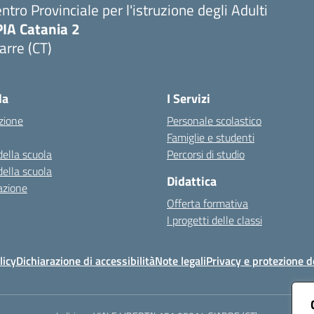
ntro Provinciale per l'istruzione degli Adulti
PIA Catania 2
arre (CT)
Visita la pagina iniziale della scuola
la
I Servizi
zione
Personale scolastico
Famiglie e studenti
della scuola
Percorsi di studio
della scuola
Didattica
azione
Offerta formativa
I progetti delle classi
licy
Dichiarazione di accessibilità
Note legali
Privacy e protezione d