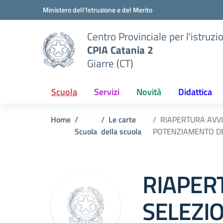
Vai ai contenuti
Vai al menu di navigazione
Vai al footer
Ministero dell'Istruzione e del Merito
Centro Provinciale per l'istruzi
CPIA Catania 2
Giarre (CT)
Scuola
Servizi
Novità
Didattica
Home
Le carte
RIAPERTURA AVVI
Scuola
della scuola
POTENZIAMENTO DEL
RIAPER
SELEZI