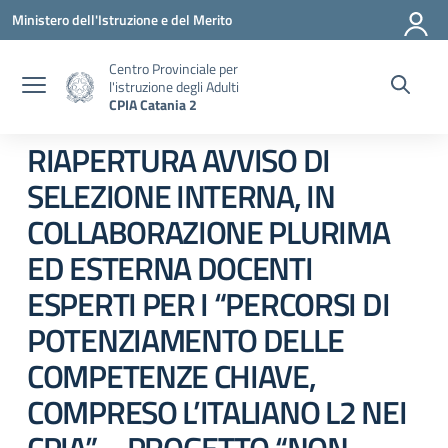
Vai ai contenuti
Vai al menu di navigazione
Vai al footer
Ministero dell'Istruzione e del Merito
Centro Provinciale per
l'istruzione degli Adulti
CPIA Catania 2
RIAPERTURA AVVISO DI
SELEZIONE INTERNA, IN
COLLABORAZIONE PLURIMA
ED ESTERNA DOCENTI
ESPERTI PER I “PERCORSI DI
POTENZIAMENTO DELLE
COMPETENZE CHIAVE,
COMPRESO L’ITALIANO L2 NEI