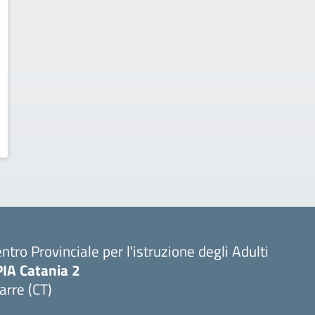
ntro Provinciale per l'istruzione degli Adulti
PIA Catania 2
arre (CT)
Visita la pagina iniziale della scuola