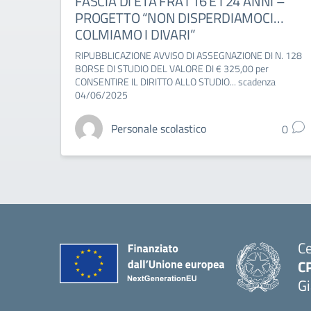
FASCIA DI ETÀ FRA I 16 E I 24 ANNI –
PROGETTO “NON DISPERDIAMOCI…
COLMIAMO I DIVARI”
RIPUBBLICAZIONE AVVISO DI ASSEGNAZIONE DI N. 128
BORSE DI STUDIO DEL VALORE DI € 325,00 per
CONSENTIRE IL DIRITTO ALLO STUDIO... scadenza
04/06/2025
Personale scolastico
0
Ce
C
Gi
— 