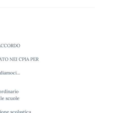
 ACCORDO
TO NEI CPIA PER
diamoci…
ordinario
lle scuole
ione scolastica,