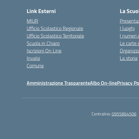
Link Esterni
La Scuo
MIUR
Presenta
Ufficio Scolastico Regionale
I luoghi
Ufficio Scolastico Territoriale
I numeri 
Scuola in Chiaro
Le carte 
Iscrizioni On Line
Organizz
Invalsi
La storia
Comune
Amministrazione Trasparente
Albo On-line
Privacy Po
Centralino:
0955864506