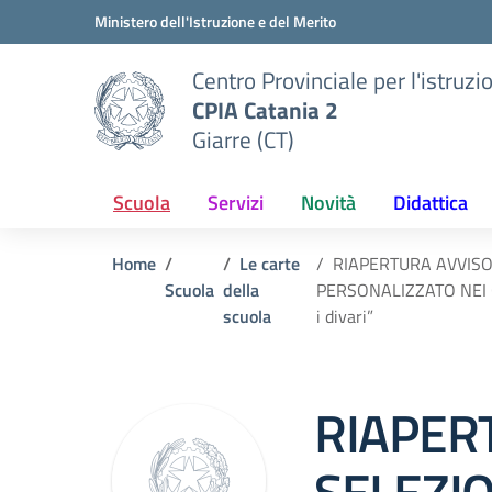
Vai ai contenuti
Vai al menu di navigazione
Vai al footer
Ministero dell'Istruzione e del Merito
Centro Provinciale per l'istruzi
CPIA Catania 2
Giarre (CT)
Scuola
Servizi
Novità
Didattica
Home
Le carte
RIAPERTURA AVVISO
Scuola
della
PERSONALIZZATO NEI 
scuola
i divari”
RIAPER