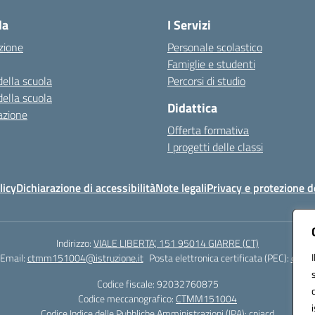
la
I Servizi
zione
Personale scolastico
Famiglie e studenti
della scuola
Percorsi di studio
della scuola
Didattica
azione
Offerta formativa
I progetti delle classi
licy
Dichiarazione di accessibilità
Note legali
Privacy e protezione d
Indirizzo:
VIALE LIBERTA’, 151 95014 GIARRE (CT)
Email:
ctmm151004@istruzione.it
Posta elettronica certificata (PEC):
ctmm1
Codice fiscale: 92032760875
Codice meccanografico:
CTMM151004
Codice Indice delle Pubbliche Amministrazioni (IPA): cpiacd