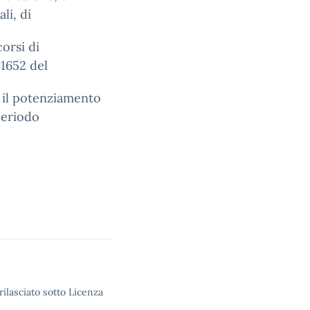
li, di
corsi di
81652 del
 il potenziamento
periodo
rilasciato sotto Licenza