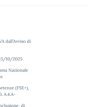
 dall’Avviso di
l 15/10/2025
amma Nazionale
le
petenze (FSE+),
. A.4.A-
nclusione, di