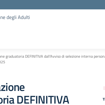
one degli Adulti
one graduatoria DEFINITIVA dall’Avviso di selezione interna person
025
azione
oria DEFINITIVA
T