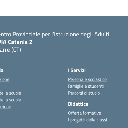
ntro Provinciale per l'istruzione degli Adulti
PIA Catania 2
arre (CT)
Visita la pagina iniziale della scuola
la
I Servizi
zione
Personale scolastico
Famiglie e studenti
della scuola
Percorsi di studio
della scuola
Didattica
azione
Offerta formativa
I progetti delle classi