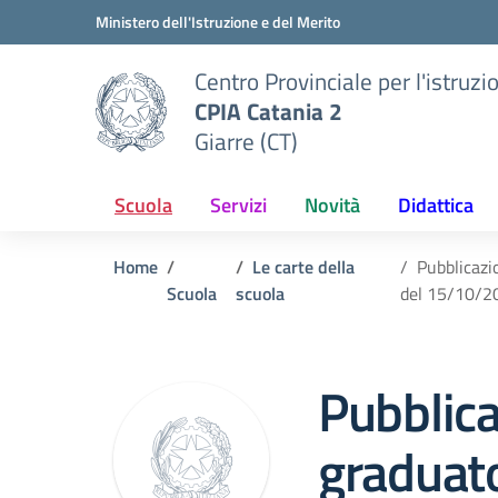
Vai ai contenuti
Vai al menu di navigazione
Vai al footer
Ministero dell'Istruzione e del Merito
Centro Provinciale per l'istruzi
CPIA Catania 2
Giarre (CT)
Scuola
Servizi
Novità
Didattica
Home
Le carte della
Pubblicazi
Scuola
scuola
del 15/10/2
Pubblic
graduat