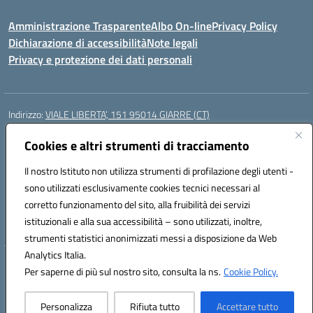
Amministrazione Trasparente
Albo On-line
Privacy Policy
Dichiarazione di accessibilità
Note legali
Privacy e protezione dei dati personali
Indirizzo:
VIALE LIBERTA’, 151 95014 GIARRE (CT)
Centralino:
0955864506
Email:
ctmm151004@istruzione.it
Posta elettronica certificata (PEC):
Cookies e altri strumenti di tracciamento
ctmm151004@pec.istruzione.it
Codice fiscale: 92032760875
Il nostro Istituto non utilizza strumenti di profilazione degli utenti -
Codice meccanografico:
CTMM151004
sono utilizzati esclusivamente cookies tecnici necessari al
Codice Indice delle Pubbliche Amministrazioni (IPA): cpiacd
corretto funzionamento del sito, alla fruibilità dei servizi
Codice unico di fatturazione (CUF): UF783Q
istituzionali e alla sua accessibilità – sono utilizzati, inoltre,
strumenti statistici anonimizzati messi a disposizione da Web
Analytics Italia.
Hosting & Powered by 3D Solution S.r.l.
Per saperne di più sul nostro sito, consulta la ns.
Cookie Policy.
Concept & Design by Designers Italia
Personalizza
Rifiuta tutto
Accettare tutto