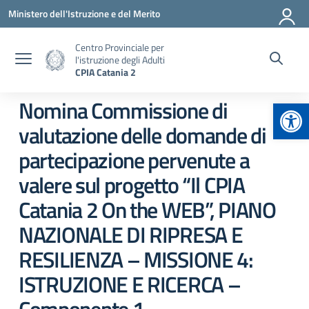
Vai ai contenuti
Vai al menu di navigazione
Vai al footer
Ministero dell'Istruzione e del Merito
Centro Provinciale per
l'istruzione degli Adulti
CPIA Catania 2
Apr
Nomina Commissione di
valutazione delle domande di
partecipazione pervenute a
valere sul progetto “Il CPIA
Catania 2 On the WEB”, PIANO
NAZIONALE DI RIPRESA E
RESILIENZA – MISSIONE 4:
ISTRUZIONE E RICERCA –