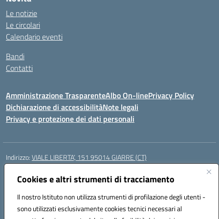
Le notizie
Le circolari
Calendario eventi
Bandi
Contatti
Amministrazione Trasparente
Albo On-line
Privacy Policy
Dichiarazione di accessibilità
Note legali
Privacy e protezione dei dati personali
Indirizzo:
VIALE LIBERTA’, 151 95014 GIARRE (CT)
Centralino:
0955864506
Email:
ctmm151004@istruzione.it
Posta elettronica certificata (PEC):
Cookies e altri strumenti di tracciamento
ctmm151004@pec.istruzione.it
Codice fiscale: 92032760875
Il nostro Istituto non utilizza strumenti di profilazione degli utenti -
Codice meccanografico:
CTMM151004
sono utilizzati esclusivamente cookies tecnici necessari al
Codice Indice delle Pubbliche Amministrazioni (IPA): cpiacd