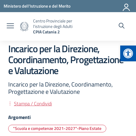
Vai ai contenuti
Vai al menu di navigazione
Vai al footer
Ministero dell'Istruzione e del Merito
Centro Provinciale per
l'istruzione degli Adulti
CPIA Catania 2
Apr
Incarico per la Direzione,
Coordinamento, Progettazione
e Valutazione
Incarico per la Direzione, Coordinamento,
Progettazione e Valutazione
Stampa / Condividi
Argomenti
"Scuola e competenze 2021-2027"-Piano Estate