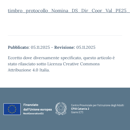
timbro_protocollo_Nomina_DS_Dir_Coor_Val_PE25_
Pubblicato:
05.11.2025
-
Revisione:
05.11.2025
Eccetto dove diversamente specificato, questo articolo è
stato rilasciato sotto Licenza Creative Commons
Attribuzione 4.0 Italia.
Centro Provinciale per l'istruzione degli Adulti
CPIA Catania 2
Giarre (CT)
— Visita la pagina iniziale della scuola