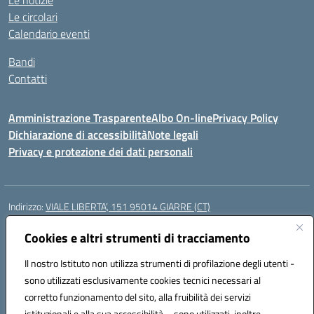
Le notizie
Le circolari
Calendario eventi
Bandi
Contatti
Amministrazione Trasparente
Albo On-line
Privacy Policy
Dichiarazione di accessibilità
Note legali
Privacy e protezione dei dati personali
Indirizzo:
VIALE LIBERTA’, 151 95014 GIARRE (CT)
Centralino:
0955864506
Email:
ctmm151004@istruzione.it
Posta elettronica certificata (PEC):
Cookies e altri strumenti di tracciamento
ctmm151004@pec.istruzione.it
Codice fiscale: 92032760875
Il nostro Istituto non utilizza strumenti di profilazione degli utenti -
Codice meccanografico:
CTMM151004
sono utilizzati esclusivamente cookies tecnici necessari al
Codice Indice delle Pubbliche Amministrazioni (IPA): cpiacd
corretto funzionamento del sito, alla fruibilità dei servizi
Codice unico di fatturazione (CUF): UF783Q
istituzionali e alla sua accessibilità – sono utilizzati, inoltre,