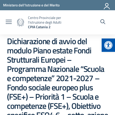
Vai ai contenuti
Vai al menu di navigazione
Vai al footer
Ministero dell'Istruzione e del Merito
Centro Provinciale per
l'istruzione degli Adulti
CPIA Catania 2
Apr
Dichiarazione di avvio del
modulo Piano estate Fondi
Strutturali Europei –
Programma Nazionale “Scuola
e competenze” 2021-2027 –
Fondo sociale europeo plus
(FSE+) – Priorità 1 – Scuola e
competenze (FSE+), Obiettivo