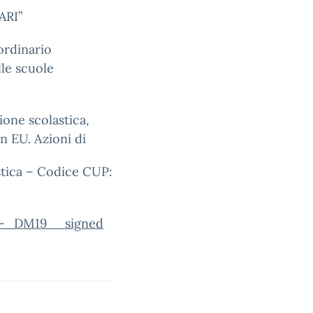
ARI”
ordinario
lle scuole
ione scolastica,
n EU. Azioni di
stica – Codice CUP:
_DM19__signed