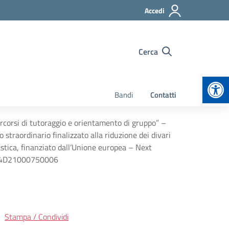
Accedi
Cerca
Apr
Bandi
Contatti
“Percorsi di tutoraggio e orientamento di gruppo” –
raordinario finalizzato alla riduzione dei divari
lastica, finanziato dall’Unione europea – Next
: F74D21000750006
Stampa / Condividi