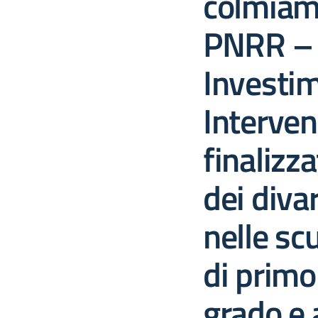
colmiam
PNRR –
Investi
Interven
finalizza
dei divar
nelle sc
di primo
grado e a