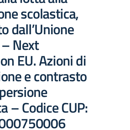
one scolastica,
to dall’Unione
 – Next
on EU. Azioni di
one e contrasto
spersione
ca – Codice CUP:
000750006