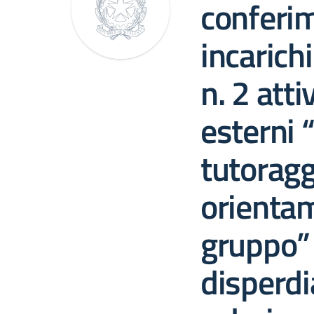
conferim
incarichi
n. 2 atti
esterni 
tutoragg
orienta
gruppo”
disperd