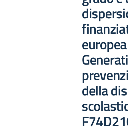
dispersi
finanzia
europea
Generati
prevenzi
della di
scolasti
F74D21