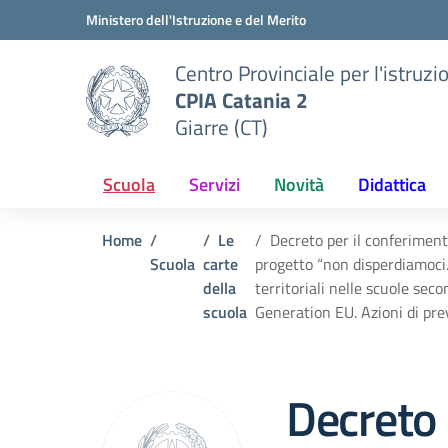
Vai ai contenuti
Vai al menu di navigazione
Vai al footer
Ministero dell'Istruzione e del Merito
Centro Provinciale per l'istruzi
CPIA Catania 2
Giarre (CT)
Scuola
Servizi
Novità
Didattica
Home
Le
Decreto per il conferimento
Scuola
carte
progetto “non disperdiamoci
della
territoriali nelle scuole sec
scuola
Generation EU. Azioni di pr
Decreto 