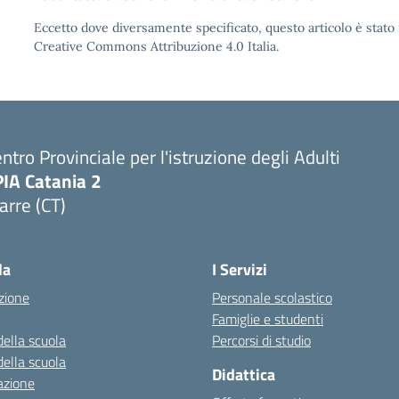
Eccetto dove diversamente specificato, questo articolo è stato 
Creative Commons Attribuzione 4.0 Italia.
ntro Provinciale per l'istruzione degli Adulti
PIA Catania 2
arre (CT)
Visita la pagina iniziale della scuola
la
I Servizi
zione
Personale scolastico
Famiglie e studenti
della scuola
Percorsi di studio
della scuola
Didattica
azione