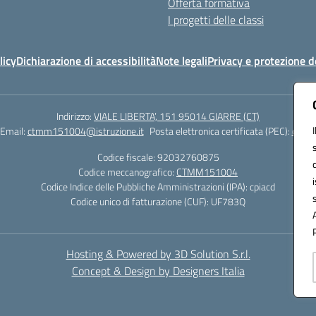
Offerta formativa
I progetti delle classi
licy
Dichiarazione di accessibilità
Note legali
Privacy e protezione d
Indirizzo:
VIALE LIBERTA’, 151 95014 GIARRE (CT)
Email:
ctmm151004@istruzione.it
Posta elettronica certificata (PEC):
ctmm1
Codice fiscale: 92032760875
Codice meccanografico:
CTMM151004
Codice Indice delle Pubbliche Amministrazioni (IPA): cpiacd
Codice unico di fatturazione (CUF): UF783Q
Hosting & Powered by 3D Solution S.r.l.
Concept & Design by Designers Italia