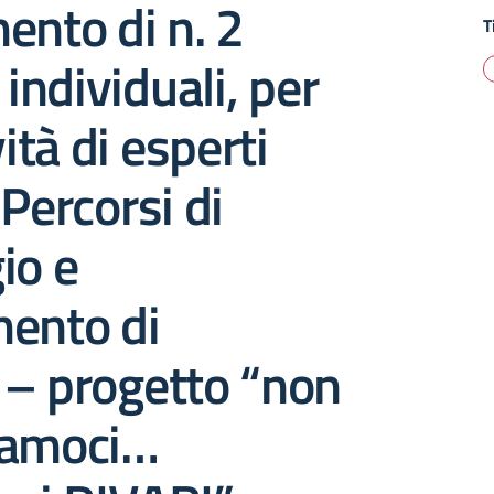
ento di n. 2
T
 individuali, per
vità di esperti
“Percorsi di
io e
mento di
 – progetto “non
iamoci…