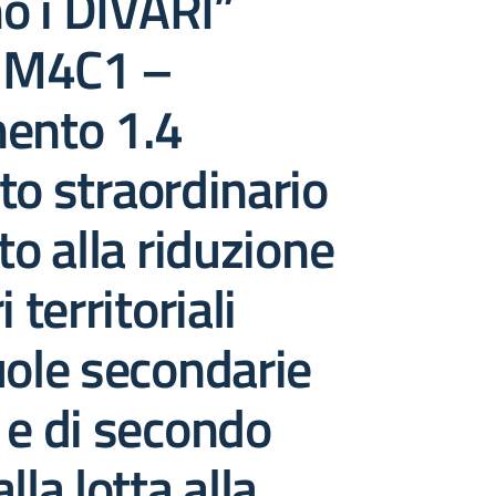
o i DIVARI”
 M4C1 –
mento 1.4
to straordinario
to alla riduzione
i territoriali
uole secondarie
 e di secondo
lla lotta alla