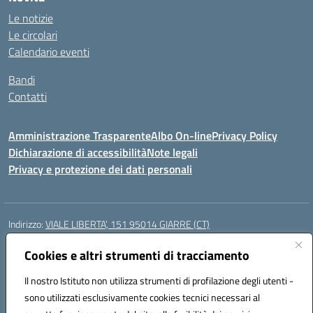
Le notizie
Le circolari
Calendario eventi
Bandi
Contatti
Amministrazione Trasparente
Albo On-line
Privacy Policy
Dichiarazione di accessibilità
Note legali
Privacy e protezione dei dati personali
Indirizzo:
VIALE LIBERTA’, 151 95014 GIARRE (CT)
Centralino:
0955864506
Email:
ctmm151004@istruzione.it
Posta elettronica certificata (PEC):
Cookies e altri strumenti di tracciamento
ctmm151004@pec.istruzione.it
Codice fiscale: 92032760875
Il nostro Istituto non utilizza strumenti di profilazione degli utenti -
Codice meccanografico:
CTMM151004
sono utilizzati esclusivamente cookies tecnici necessari al
Codice Indice delle Pubbliche Amministrazioni (IPA): cpiacd