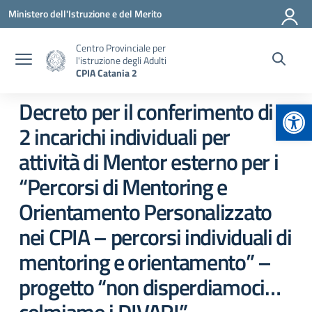
Vai ai contenuti
Vai al menu di navigazione
Vai al footer
Ministero dell'Istruzione e del Merito
Centro Provinciale per
l'istruzione degli Adulti
CPIA Catania 2
Apr
Decreto per il conferimento di n.
2 incarichi individuali per
attività di Mentor esterno per i
“Percorsi di Mentoring e
Orientamento Personalizzato
nei CPIA – percorsi individuali di
mentoring e orientamento” –
progetto “non disperdiamoci…