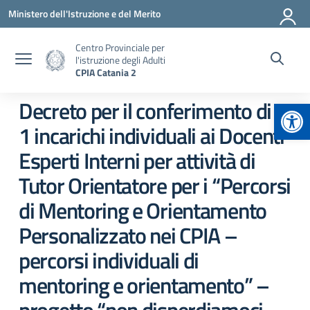
Vai ai contenuti
Vai al menu di navigazione
Vai al footer
Ministero dell'Istruzione e del Merito
Centro Provinciale per
l'istruzione degli Adulti
CPIA Catania 2
Apr
Decreto per il conferimento di n.
1 incarichi individuali ai Docenti
Esperti Interni per attività di
Tutor Orientatore per i “Percorsi
di Mentoring e Orientamento
Personalizzato nei CPIA –
percorsi individuali di
mentoring e orientamento” –