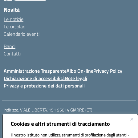
Novità
Le notizie
Le circolari
Calendario eventi
Bandi
Contatti
Amministrazione Trasparente
Albo On-line
Privacy Policy
Dichiarazione di accessibilità
Note legali
Privacy e protezione dei dati personali
Indirizzo:
VIALE LIBERTA’, 151 95014 GIARRE (CT)
Centralino:
0955864506
Email:
ctmm151004@istruzione.it
Posta elettronica certificata (PEC):
Cookies e altri strumenti di tracciamento
ctmm151004@pec.istruzione.it
Codice fiscale: 92032760875
Il nostro Istituto non utilizza strumenti di profilazione degli utenti -