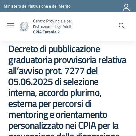
Vai ai contenuti
Vai al menu di navigazione
Vai al footer
Ministero dell'Istruzione e del Merito
Centro Provinciale per
l'istruzione degli Adulti
CPIA Catania 2
Decreto di pubblicazione
graduatoria provvisoria relativa
all’avviso prot. 7277 del
05.06.2025 di selezione
interna, accordo plurimo,
esterna per percorsi di
mentoring e orientamento
personalizzato nei CPIA per la