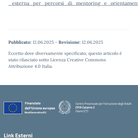
_esterna_per_percorsi_di_mentoring_e_orientamen
Pubblicato:
12.06.2025
-
Revisione:
12.06.2025
Eccetto dove diversamente specificato, questo articolo è
stato rilasciato sotto Licenza Creative Commons
Attribuzione 4.0 Italia.
Centro Provinciale per l'istruzione degli Adulti
CPIA Catania 2
Giarre (CT)
— Visita la pagina iniziale della scuola
Link Esterni