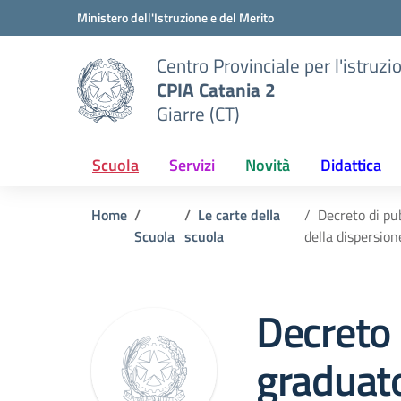
Vai ai contenuti
Vai al menu di navigazione
Vai al footer
Ministero dell'Istruzione e del Merito
Centro Provinciale per l'istruzi
CPIA Catania 2
Giarre (CT)
Scuola
Servizi
Novità
Didattica
Home
Le carte della
Decreto di pub
Scuola
scuola
della dispersion
Decreto 
graduato