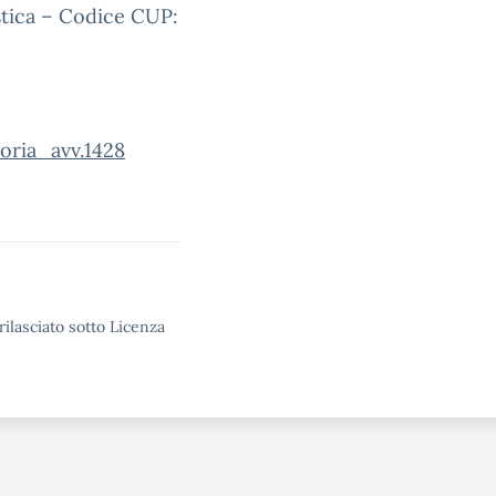
stica – Codice CUP:
ria_avv.1428
rilasciato sotto Licenza