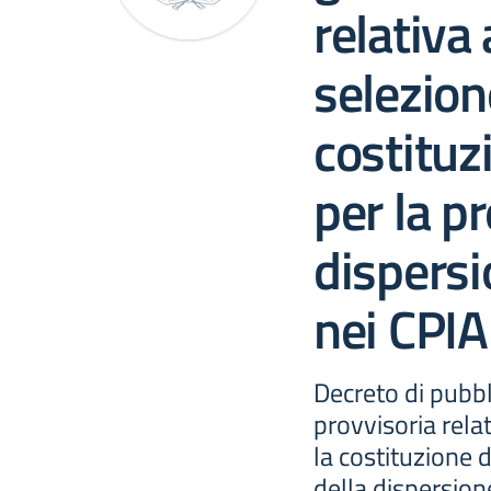
relativa 
selezion
costituz
per la p
dispersi
nei CPIA
Decreto di pubb
provvisoria relat
la costituzione 
della dispersion