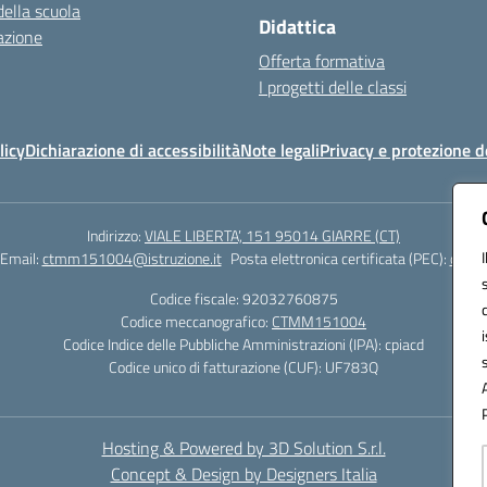
della scuola
Didattica
azione
Offerta formativa
I progetti delle classi
licy
Dichiarazione di accessibilità
Note legali
Privacy e protezione d
Indirizzo:
VIALE LIBERTA’, 151 95014 GIARRE (CT)
Email:
ctmm151004@istruzione.it
Posta elettronica certificata (PEC):
ctmm1
Codice fiscale: 92032760875
Codice meccanografico:
CTMM151004
Codice Indice delle Pubbliche Amministrazioni (IPA): cpiacd
Codice unico di fatturazione (CUF): UF783Q
Hosting & Powered by 3D Solution S.r.l.
Concept & Design by Designers Italia