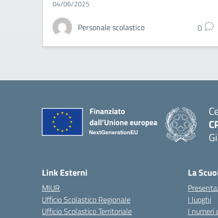
04/06/2025
Personale scolastico
0
Ce
C
Gi
— 
Link Esterni
La Scuo
MIUR
Presenta
Ufficio Scolastico Regionale
I luoghi
Ufficio Scolastico Territoriale
I numeri 