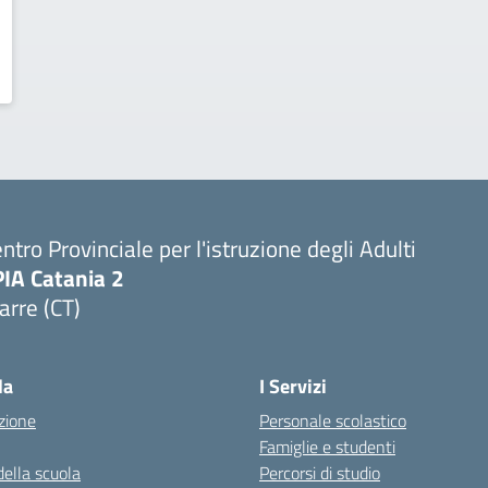
ntro Provinciale per l'istruzione degli Adulti
PIA Catania 2
arre (CT)
Visita la pagina iniziale della scuola
la
I Servizi
zione
Personale scolastico
Famiglie e studenti
della scuola
Percorsi di studio