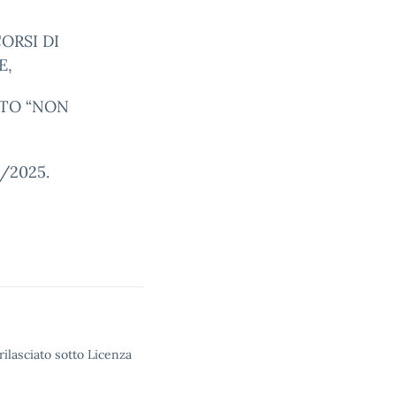
CORSI DI
E,
TTO “NON
–
4/2025.
rilasciato sotto Licenza