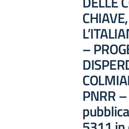
DELLE 
CHIAVE
L’ITALIA
– PROG
DISPER
COLMIAM
PNRR –
pubblica
5311 in