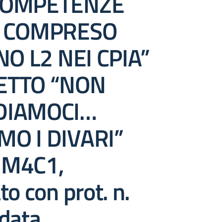
COMPETENZE
, COMPRESO
NO L2 NEI CPIA”
ETTO “NON
DIAMOCI…
O I DIVARI”
 M4C1,
to con prot. n.
 data