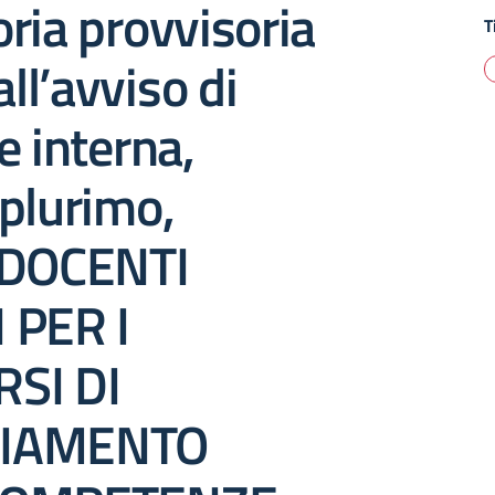
ria provvisoria
T
all’avviso di
e interna,
plurimo,
 DOCENTI
 PER I
SI DI
IAMENTO