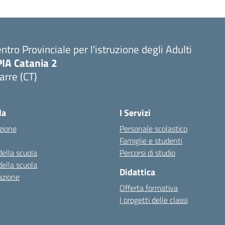
ntro Provinciale per l'istruzione degli Adulti
PIA Catania 2
arre (CT)
Visita la pagina iniziale della scuola
la
I Servizi
zione
Personale scolastico
Famiglie e studenti
della scuola
Percorsi di studio
della scuola
Didattica
azione
Offerta formativa
I progetti delle classi