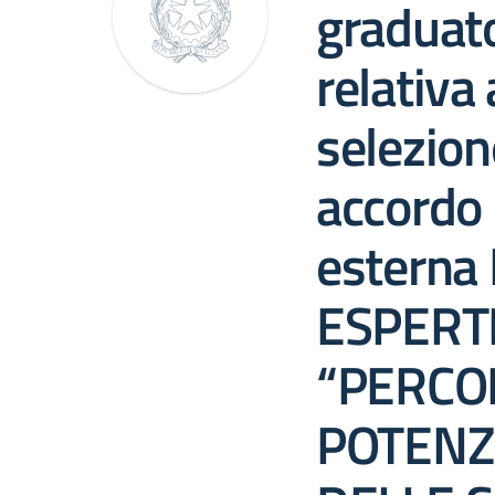
graduato
relativa 
selezion
accordo 
esterna
ESPERTI
“PERCOR
POTENZ