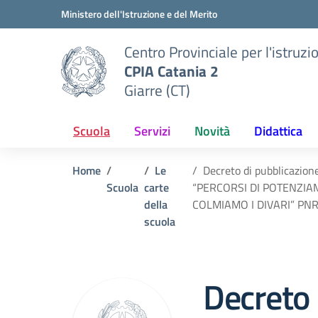
Vai ai contenuti
Vai al menu di navigazione
Vai al footer
Ministero dell'Istruzione e del Merito
Centro Provinciale per l'istruzi
CPIA Catania 2
Giarre (CT)
Scuola
Servizi
Novità
Didattica
Home
Le
Decreto di pubblicazion
Scuola
carte
“PERCORSI DI POTENZIA
della
COLMIAMO I DIVARI” PNRR 
scuola
Decreto 