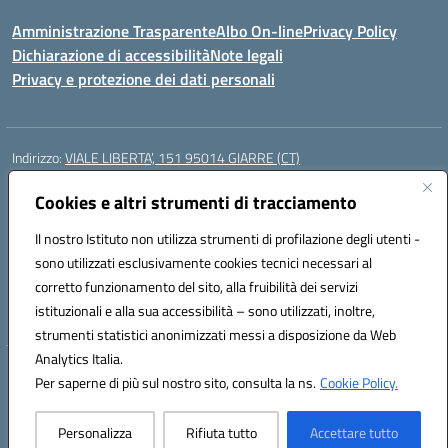
Amministrazione Trasparente
Albo On-line
Privacy Policy
Dichiarazione di accessibilità
Note legali
Privacy e protezione dei dati personali
Indirizzo:
VIALE LIBERTA’, 151 95014 GIARRE (CT)
Centralino:
0955864506
Email:
ctmm151004@istruzione.it
Posta elettronica certificata (PEC):
Cookies e altri strumenti di tracciamento
ctmm151004@pec.istruzione.it
Codice fiscale: 92032760875
Il nostro Istituto non utilizza strumenti di profilazione degli utenti -
Codice meccanografico:
CTMM151004
sono utilizzati esclusivamente cookies tecnici necessari al
Codice Indice delle Pubbliche Amministrazioni (IPA): cpiacd
corretto funzionamento del sito, alla fruibilità dei servizi
Codice unico di fatturazione (CUF): UF783Q
istituzionali e alla sua accessibilità – sono utilizzati, inoltre,
strumenti statistici anonimizzati messi a disposizione da Web
Analytics Italia.
Hosting & Powered by 3D Solution S.r.l.
Per saperne di più sul nostro sito, consulta la ns.
Cookie Policy.
Concept & Design by Designers Italia
Personalizza
Rifiuta tutto
Accettare tutto