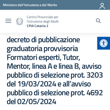
Vai ai contenuti
Vai al menu di navigazione
Vai al footer
Ministero dell'Istruzione e del Merito
Centro Provinciale per
l'istruzione degli Adulti
CPIA Catania 2
Apr
decreto di pubblicazione
graduatoria provvisoria
Formatori esperti, Tutor,
Mentor, linea A e linea B, avviso
pubblico di selezione prot. 3203
del 19/03/2024 e all’avviso
pubblico di selezione prot. 4692
del 02/05/2024