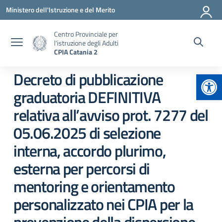
Vai ai contenuti
Vai al menu di navigazione
Vai al footer
Ministero dell'Istruzione e del Merito
Centro Provinciale per
l'istruzione degli Adulti
CPIA Catania 2
Apr
Decreto di pubblicazione
graduatoria DEFINITIVA
relativa all’avviso prot. 7277 del
05.06.2025 di selezione
interna, accordo plurimo,
esterna per percorsi di
mentoring e orientamento
personalizzato nei CPIA per la