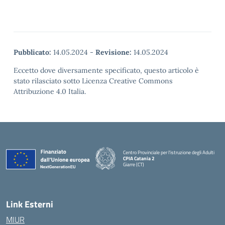
Pubblicato:
14.05.2024
-
Revisione:
14.05.2024
Eccetto dove diversamente specificato, questo articolo è
stato rilasciato sotto Licenza Creative Commons
Attribuzione 4.0 Italia.
Centro Provinciale per l'istruzione degli Adulti
CPIA Catania 2
Giarre (CT)
— Visita la pagina iniziale della scuola
Link Esterni
MIUR