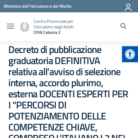
Vai ai contenuti
Vai al menu di navigazione
Vai al footer
Ministero dell'Istruzione e del Merito
Centro Provinciale per
l'istruzione degli Adulti
CPIA Catania 2
Apr
Decreto di pubblicazione
graduatoria DEFINITIVA
relativa all’avviso di selezione
interna, accordo plurimo,
esterna DOCENTI ESPERTI PER
I “PERCORSI DI
POTENZIAMENTO DELLE
COMPETENZE CHIAVE,