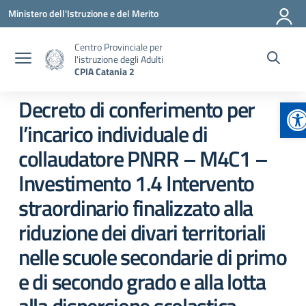
Vai ai contenuti
Vai al menu di navigazione
Vai al footer
Ministero dell'Istruzione e del Merito
Centro Provinciale per
l'istruzione degli Adulti
CPIA Catania 2
Ap
Decreto di conferimento per
l’incarico individuale di
collaudatore PNRR – M4C1 –
Investimento 1.4 Intervento
straordinario finalizzato alla
riduzione dei divari territoriali
nelle scuole secondarie di primo
e di secondo grado e alla lotta