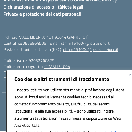
Dichiarazione di accessibilità
Note legali
Privacy e protezione dei dati personali
Indirizzo:
VIALE LIBERTA’, 151 95014 GIARRE (CT)
Centralino:
0955864506
Email:
ctmm151004@istruzione.it
Posta elettronica certificata (PEC):
ctmm151004@pec.istruzione.it
Codice fiscale: 92032760875
Codice meccanografico:
CTMM151004
Codice Indice delle Pubbliche Amministrazioni (IPA): cpiacd
Cookies e altri strumenti di tracciamento
Codice unico di fatturazione (CUF): UF783Q
Il nostro Istituto non utilizza strumenti di profilazione degli utenti -
sono utilizzati esclusivamente cookies tecnici necessari al
Hosting & Powered by 3D Solution S.r.l.
corretto funzionamento del sito, alla fruibilità dei servizi
Concept & Design by Designers Italia
istituzionali e alla sua accessibilità – sono utilizzati, inoltre,
strumenti statistici anonimizzati messi a disposizione da Web
Analytics Italia.