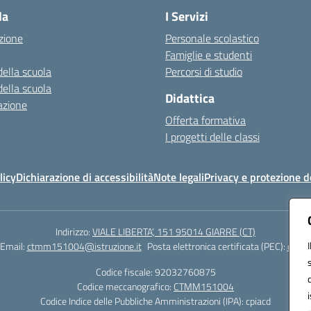
la
I Servizi
zione
Personale scolastico
Famiglie e studenti
della scuola
Percorsi di studio
della scuola
Didattica
azione
Offerta formativa
I progetti delle classi
licy
Dichiarazione di accessibilità
Note legali
Privacy e protezione d
Indirizzo:
VIALE LIBERTA’, 151 95014 GIARRE (CT)
Email:
ctmm151004@istruzione.it
Posta elettronica certificata (PEC):
ctmm1
Codice fiscale: 92032760875
Codice meccanografico:
CTMM151004
Codice Indice delle Pubbliche Amministrazioni (IPA): cpiacd