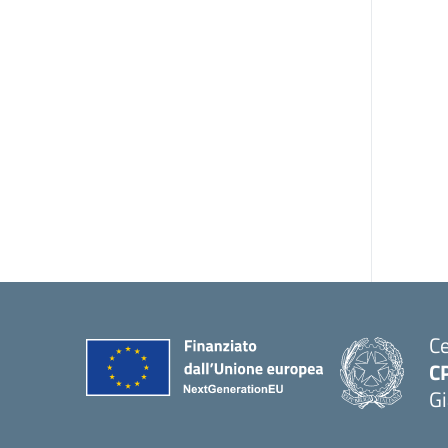
Ce
C
Gi
— 