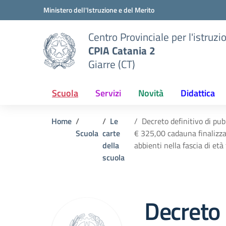
Vai ai contenuti
Vai al menu di navigazione
Vai al footer
Ministero dell'Istruzione e del Merito
Centro Provinciale per l'istruzi
CPIA Catania 2
Giarre (CT)
Scuola
Servizi
Novità
Didattica
Home
Le
Decreto definitivo di pub
Scuola
carte
€ 325,00 cadauna finalizzat
della
abbienti nella fascia di et
scuola
Decreto 