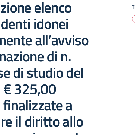
zione elenco
T
udenti idonei
mente all’avviso
nazione di n.
e di studio del
i € 325,00
finalizzate a
e il diritto allo