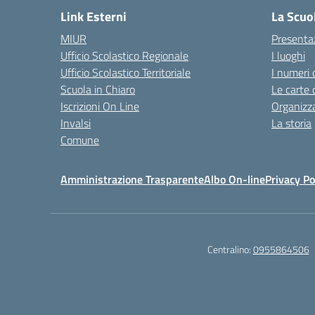
Link Esterni
La Scuo
MIUR
Presenta
Ufficio Scolastico Regionale
I luoghi
Ufficio Scolastico Territoriale
I numeri 
Scuola in Chiaro
Le carte 
Iscrizioni On Line
Organizz
Invalsi
La storia
Comune
Amministrazione Trasparente
Albo On-line
Privacy Po
Centralino:
0955864506