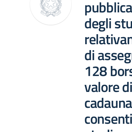
pubblica
degli st
relativa
di asseg
128 bors
valore d
cadauna 
consentir