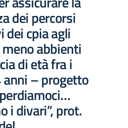
er assicurare la
a dei percorsi
 dei cpia agli
i meno abbienti
cia di età fra i
4 anni – progetto
sperdiamoci…
i divari”, prot.
del