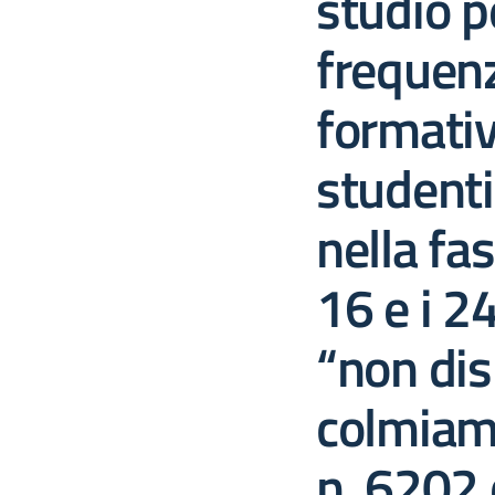
studio p
frequenz
formativi
student
nella fas
16 e i 2
“non di
colmiamo 
n. 6202 