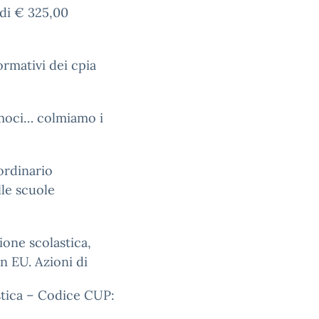
 di € 325,00
ormativi dei cpia
iamoci… colmiamo i
ordinario
lle scuole
ione scolastica,
n EU. Azioni di
stica – Codice CUP: