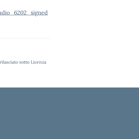
udio_6202_signed
rilasciato sotto Licenza