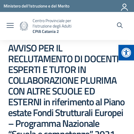
Vai ai contenuti
Vai al menu di navigazione
Vai al footer
Ministero dell'Istruzione e del Merito
Centro Provinciale per
l'istruzione degli Adulti
CPIA Catania 2
Apr
AVVISO PER IL
RECLUTAMENTO DI DOCENTI
ESPERTI E TUTOR IN
COLLABORAZIONE PLURIMA
CON ALTRE SCUOLE ED
ESTERNI in riferimento al Piano
estate Fondi Strutturali Europei
– Programma Nazionale