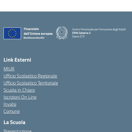
Centro Provinciale per l'istruzione degli Adulti
CPIA Catania 2
Giarre (CT)
— Visita la pagina iniziale della scuola
Link Esterni
MIUR
Ufficio Scolastico Regionale
Ufficio Scolastico Territoriale
Scuola in Chiaro
Iscrizioni On Line
Invalsi
Comune
La Scuola
Presentazione