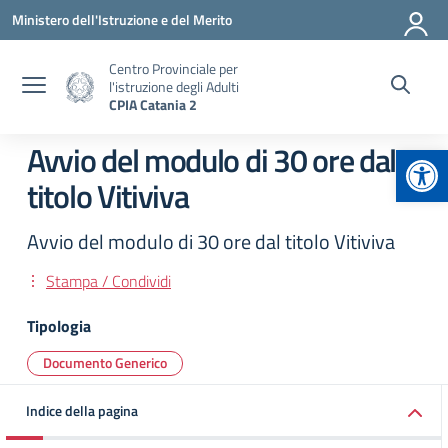
Vai ai contenuti
Vai al menu di navigazione
Vai al footer
Ministero dell'Istruzione e del Merito
Centro Provinciale per
l'istruzione degli Adulti
CPIA Catania 2
Apr
Avvio del modulo di 30 ore dal
titolo Vitiviva
Avvio del modulo di 30 ore dal titolo Vitiviva
Stampa / Condividi
Tipologia
Documento Generico
Indice della pagina