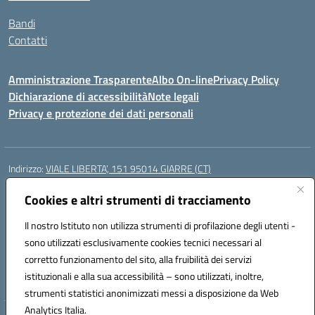
Bandi
Contatti
Amministrazione Trasparente
Albo On-line
Privacy Policy
Dichiarazione di accessibilità
Note legali
Privacy e protezione dei dati personali
Indirizzo:
VIALE LIBERTA’, 151 95014 GIARRE (CT)
Centralino:
0955864506
Email:
ctmm151004@istruzione.it
Posta elettronica certificata (PEC):
Cookies e altri strumenti di tracciamento
ctmm151004@pec.istruzione.it
Codice fiscale: 92032760875
Il nostro Istituto non utilizza strumenti di profilazione degli utenti -
Codice meccanografico:
CTMM151004
sono utilizzati esclusivamente cookies tecnici necessari al
Codice Indice delle Pubbliche Amministrazioni (IPA): cpiacd
corretto funzionamento del sito, alla fruibilità dei servizi
Codice unico di fatturazione (CUF): UF783Q
istituzionali e alla sua accessibilità – sono utilizzati, inoltre,
strumenti statistici anonimizzati messi a disposizione da Web
Analytics Italia.