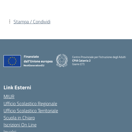
Stampa / Condividi
Centro Provinciale per l'istruzione degli Adulti
CPIA Catania 2
Giarre (CT)
— Visita la pagina iniziale della scuola
Link Esterni
MIUR
Ufficio Scolastico Regionale
Ufficio Scolastico Territoriale
Scuola in Chiaro
Iscrizioni On Line
Invalsi