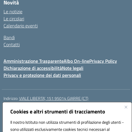
Novità
Le notizie
Le circolari
Calendario eventi
Bandi
Contatti
Amministrazione Trasparente
Albo On-line
Privacy Policy
Dichiarazione di accessibilità
Note legali
Privacy e protezione dei dati personali
Indirizzo:
VIALE LIBERTA’, 151 95014 GIARRE (CT)
Centralino:
0955864506
Email:
ctmm151004@istruzione.it
Posta elettronica certificata (PEC):
Cookies e altri strumenti di tracciamento
ctmm151004@pec.istruzione.it
Codice fiscale: 92032760875
Il nostro Istituto non utilizza strumenti di profilazione degli utenti -
Codice meccanografico:
CTMM151004
sono utilizzati esclusivamente cookies tecnici necessari al