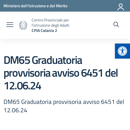
Vai ai contenuti
Vai al menu di navigazione
Vai al footer
Ministero dell'Istruzione e del Merito
Centro Provinciale per
l'istruzione degli Adulti
CPIA Catania 2
Apr
DM65 Graduatoria
provvisoria avviso 6451 del
12.06.24
DM65 Graduatoria provvisoria avviso 6451 del
12.06.24