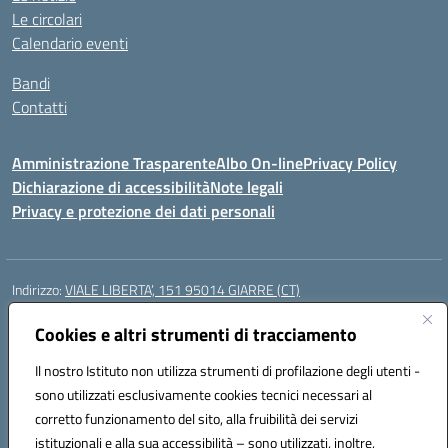
Le circolari
Calendario eventi
Bandi
Contatti
Amministrazione Trasparente
Albo On-line
Privacy Policy
Dichiarazione di accessibilità
Note legali
Privacy e protezione dei dati personali
Indirizzo:
VIALE LIBERTA’, 151 95014 GIARRE (CT)
Centralino:
0955864506
Email:
ctmm151004@istruzione.it
Posta elettronica certificata (PEC):
Cookies e altri strumenti di tracciamento
ctmm151004@pec.istruzione.it
Codice fiscale: 92032760875
Il nostro Istituto non utilizza strumenti di profilazione degli utenti -
Codice meccanografico:
CTMM151004
sono utilizzati esclusivamente cookies tecnici necessari al
Codice Indice delle Pubbliche Amministrazioni (IPA): cpiacd
corretto funzionamento del sito, alla fruibilità dei servizi
Codice unico di fatturazione (CUF): UF783Q
istituzionali e alla sua accessibilità – sono utilizzati, inoltre,