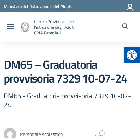
Vai ai contenuti
Vai al menu di navigazione
Vai al footer
Ministero dell'Istruzione e del Merito
Centro Provinciale per
l'istruzione degli Adulti
CPIA Catania 2
Apr
DM65 – Graduatoria
provvisoria 7329 10-07-24
DM65 - Graduatoria provvisoria 7329 10-07-
24
Personale scolastico
0