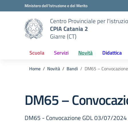
Vai ai contenuti
Vai al menu di navigazione
Vai al footer
Ministero dell'Istruzione e del Merito
Centro Provinciale per l'istruzi
CPIA Catania 2
Giarre (CT)
Scuola
Servizi
Novità
Didattica
Home
Novità
Bandi
DM65 – Convocazion
DM65 – Convocazi
DM65 - Convocazione GDL 03/07/2024