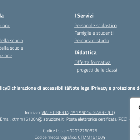
Visita la pagina iniziale della scuola
la
I Servizi
zione
Personale scolastico
Famiglie e studenti
della scuola
Percorsi di studio
della scuola
Didattica
azione
Offerta formativa
I progetti delle classi
licy
Dichiarazione di accessibilità
Note legali
Privacy e protezione d
Indirizzo:
VIALE LIBERTA’, 151 95014 GIARRE (CT)
Email:
ctmm151004@istruzione.it
Posta elettronica certificata (PEC):
ctmm1
Codice fiscale: 92032760875
Codice meccanografico:
CTMM151004