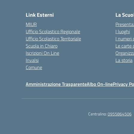
— 
Link Esterni
La Scuo
MIUR
Presenta
Ufficio Scolastico Regionale
I luoghi
Ufficio Scolastico Territoriale
I numeri 
Scuola in Chiaro
Le carte 
Iscrizioni On Line
Organizz
Invalsi
La storia
Comune
Amministrazione Trasparente
Albo On-line
Privacy Po
Centralino:
0955864506