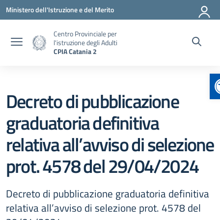
Vai ai contenuti
Vai al menu di navigazione
Vai al footer
Ministero dell'Istruzione e del Merito
Centro Provinciale per
l'istruzione degli Adulti
CPIA Catania 2
Decreto di pubblicazione
graduatoria definitiva
relativa all’avviso di selezione
prot. 4578 del 29/04/2024
Decreto di pubblicazione graduatoria definitiva
relativa all’avviso di selezione prot. 4578 del