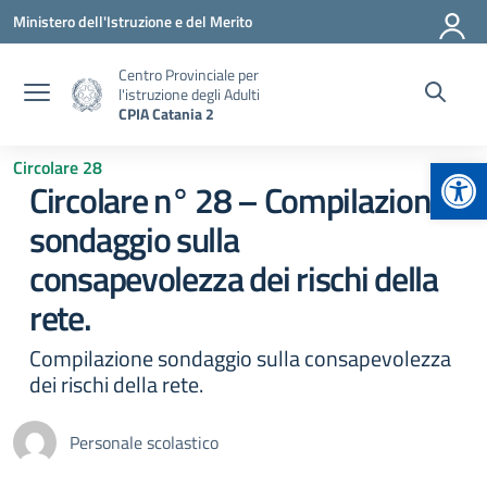
Vai ai contenuti
Vai al menu di navigazione
Vai al footer
Ministero dell'Istruzione e del Merito
Centro Provinciale per
l'istruzione degli Adulti
CPIA Catania 2
Apr
Circolare 28
Circolare n° 28 – Compilazione
sondaggio sulla
consapevolezza dei rischi della
rete.
Compilazione sondaggio sulla consapevolezza
dei rischi della rete.
Personale scolastico