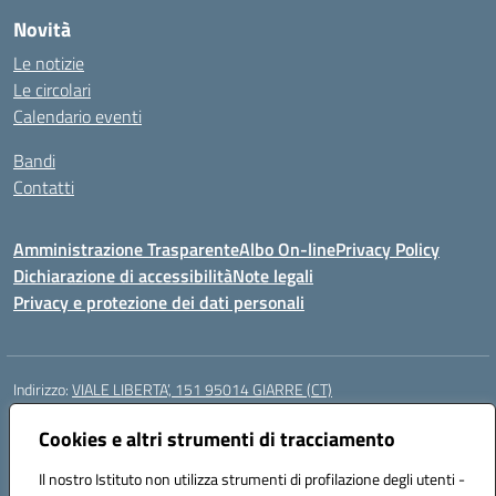
Novità
Le notizie
Le circolari
Calendario eventi
Bandi
Contatti
Amministrazione Trasparente
Albo On-line
Privacy Policy
Dichiarazione di accessibilità
Note legali
Privacy e protezione dei dati personali
Indirizzo:
VIALE LIBERTA’, 151 95014 GIARRE (CT)
Centralino:
0955864506
Email:
ctmm151004@istruzione.it
Posta elettronica certificata (PEC):
Cookies e altri strumenti di tracciamento
ctmm151004@pec.istruzione.it
Codice fiscale: 92032760875
Il nostro Istituto non utilizza strumenti di profilazione degli utenti -